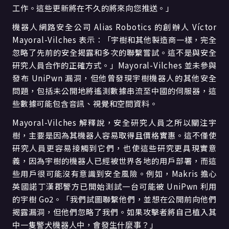
工作。這些更新將在不久的將來向您推送。」
機器人網路安全公司 Alias Robotics 的創辦人 Víctor
Mayoral-Vilches 表示：「宇樹和其他製造商一樣，完全
忽略了先前的安全揭露和多次的聯繫嘗試。這不是與安全
研究人員合作的正確方式。」Mayoral-Vilches 並未參與
發布 UniPwn 漏洞，但他曾發現宇樹機器人的其他安全
問題，包括未公開地將遙測數據串流至中國的伺服器，這
些數據可能包含音訊、視覺和空間資料。
Mayoral-Vilches 解釋說，安全研究人員之所以關注宇
樹，主要是因為其機器人容易取得且價格實惠。這不僅使
研究人員更容易接觸到它們，也使這些研究更具現實意
義，因為宇樹的機器人已經被世界各地的用戶部署，而這
些用戶很可能沒有意識到安全風險。例如，Makris 擔心
英國諾丁漢郡警方已開始測試一台可能被 UniPwn 利用
的宇樹 Go2。「我們試圖聯繫他們，並想在公開前向他們
揭露漏洞，但他們忽略了我們。如果攻擊者將自己植入其
中一隻警犬機器人中，會發生什麼事？」