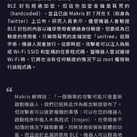
BLE 封包經過加密，但這些加密金鑰是寫死的
（hardcoded），並且已由 Makris 於 7 月在 X（前身為
Twitter）上公布。研究人員表示，儘管機器人會驗證
BLE 封包的內容以確保使用者通過身份驗證，但要成為已
驗證的使用者，只需用寫死的金鑰加密「unitree」這個
字串，機器人就會放行。從那時起，攻擊者可以注入偽裝
成 Wi-Fi SSID 和密碼的任意程式碼，當機器人嘗試連接
Wi-Fi 時，它將在沒有任何驗證的情況下以 root 權限執
行該程式碼。
Makris 解釋說：「一個簡單的攻擊可能只是重新
啟動機器人，我們已經將此作為概念驗證發布了。
但攻擊者可以做更複雜的事情：可以在您的機器人
啟動程序中植入木馬程式（trojan），在使用者不
知情的情況下竊取數據，同時禁用安裝新韌體的功
能。而且由於此漏洞使用 BLE，機器人可以輕易地