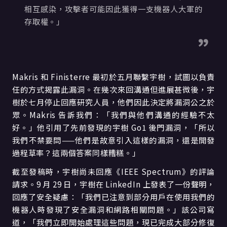
相互感染，攻擊者可能因此獲得一支機器人大軍的
存取權。」
Makris 和 Finisterre 最初於五月聯繫宇樹，試圖以負責
任的方式揭露此漏洞。在幾次來回溝通但進展甚微後，宇
樹於七月停止回應研究人員，他們因此決定將漏洞公之於
眾。Makris 告訴我們：「我們與他們溝通的經驗不太
好。」他引用了先前發現的宇樹 Go1 後門漏洞，「所以
我們不禁要問——他們是故意引入這樣的漏洞，還是開發
過程草率？這兩個答案同樣糟糕。」
截至發稿時，宇樹尚未回應《IEEE Spectrum》的評論
請求。9 月 29 日，宇樹在 LinkedIn 上發表了一份聲明，
回應了安全疑慮：「我們已注意到部分用戶在使用我們的
機器人時發現了安全漏洞和網路相關問題。」該公司寫
道，「我們立即開始處理這些問題，現已完成大部分修復