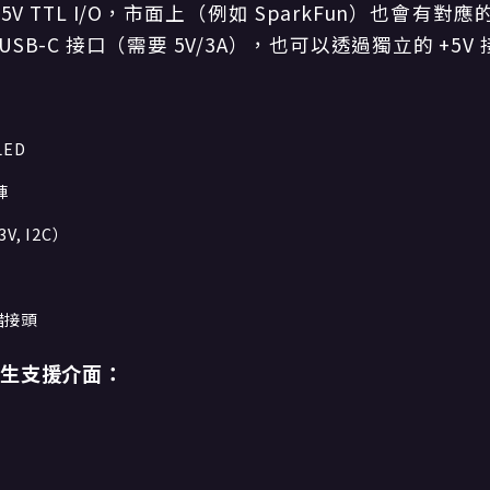
V TTL I/O，市面上（例如 SparkFun）也會有
SB-C 接口（需要 5V/3A），也可以透過獨立的 +5V
ED
陣
V, I2C）
錯接頭
原生支援介面：