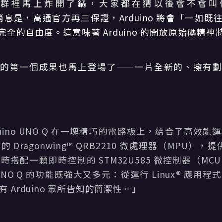
裡馬上炸開了鍋，大家都在猜以後會不會叫做「Q
好消息是，高通官方再三保證，Arduino 將會「一如
全的自由度。這意味著 Arduino 的開放原始碼精
的第一個成果也馬上登場了——一片全新的、擁有
uino UNO Q 在一塊精巧的電路板上，結合了高效
Dragonwing™ QRB2210 微處理器（MPU），提
搭配一顆即時控制的 STM32U585 微控制器（M
NO Q 的功能既強大又多元：從運行 Linux® 應用
 Arduino 眾所皆知的簡潔性。」