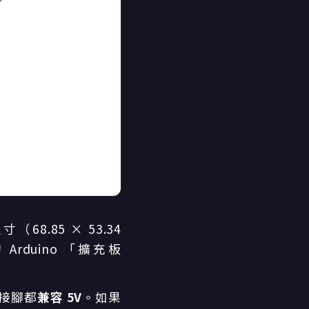
.85 × 53.34
duino 「擴充板
的接腳都
兼容 5V
。如果