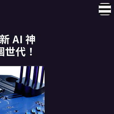
 AI 神
下個世代！