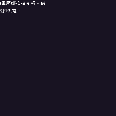
對應的電壓轉換擴充板。供
 接腳供電。