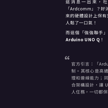
這消息一出來，社群
「Ardcomm」？
來的硬體設計上保有完
人鬆了一口氣！
而這個「強強聯手」
Arduino UNO Q
！
官方引言：「Ard
制。其核心是高通的 
理和連線能力；同時
合架構設計，讓 U
人任務，一切都保有