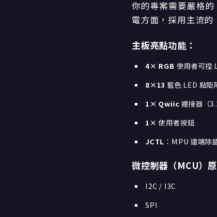
你的專案需要嚴格的 5
電方面，採用主流的 U
主板亮點功能：
4× RGB
使用者可控 L
8×13
藍色 LED 點矩
1× Qwiic
連接器（3.3
1×
使用者按鈕
JCTL
：MPU 遠端除
微控制器（MCU）
I2C / I3C
SPI