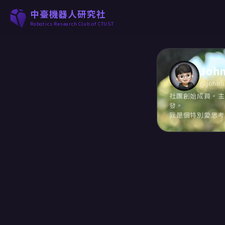
中臺機器人研究社
Robotics Research Club of CTUST
John
@
johnl
社團創始成員。主
發。

我是個特別愛思考