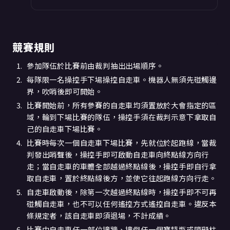
競賽規則
參加隊伍於比賽前由裁判抽出出場順序。
每隊限一名操控手下場操控自走車。機器人無須先碰觸邊
界，吹哨後即可開始。
比賽開始前，所有參賽的自走車均須置放於大會指定的區
域，輪到下場比賽的隊伍，操控手須在裁判示意下拿取自
己的自走車下場比賽。
比賽時每次一個自走車下場比賽，先就位於起跑線，當裁
判發出哨聲後，操控手即可啟動自走車向終點線方向行
走；當自走車的車體全部越過終點線後，操控手即自行拿
取自走車，置於終點線後方，並使它往起跑線方向行走。
自走車啟動後，除第一次越過終點線時，操控手即不可再
碰觸自走車，也不可以任何遙控方式遙控自走車。違反本
條規定者，該自走車即須退場，不計成績。
比賽中自走車任一部位撞牆、撞倒任一個寶特瓶或障礙柱