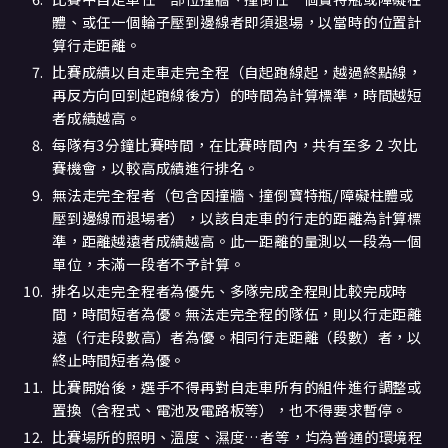
體、或任一個輪子壓到邊線者即須退場，以當時的位置計
算行走距離。
比賽成績以自走車走完全程（自起跑線起，越過終點線，
再反方向回到起跑線後方）的時間為計算標準，時間越短
者成績越高。
每隊有3分鐘比賽時間，在比賽時間內，共有至多 2 次比
賽機會，以較高成績進行排名。
無法走完全程者（包含因撞牆、撞倒寶特瓶/障礙柱體或
壓到邊線而退場者），以該自走車的行走的距離為計算標
準，距離越遠者成績越高。此一距離的量測以一段為一個
單位，未滿一段者不予計算。
排名以走完全程者為優先、多隊完成全程則比較完成時
間，時間短者為優。無法走完全程的隊伍，則以行走距離
遠（行走段數高）者為優。相同行走距離（段數）者，以
終止時間短者為優。
比賽開始後，選手不得再對自走車所有的組件進行調整或
置換（含程式、電池及電路板等），也不得要求暫停。
比賽場所的照明、溫度、濕度…者等，均為普通的環境程