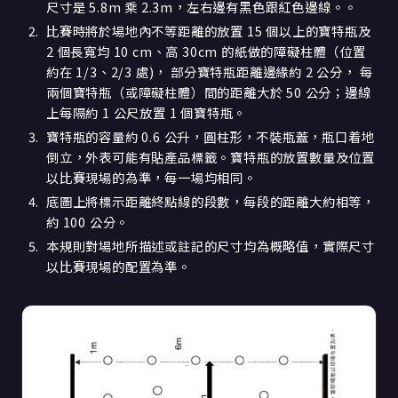
尺寸是 5.8m 乘 2.3m，左右邊有黑色跟紅色邊線。。
比賽時將於場地內不等距離的放置 15 個以上的寶特瓶及
2 個長寬均 10 cm、高 30cm 的紙做的障礙柱體（位置
約在 1/3、2/3 處)， 部分寶特瓶距離邊緣約 2 公分， 每
兩個寶特瓶（或障礙柱體）間的距離大於 50 公分；邊線
上每隔約 1 公尺放置 1 個寶特瓶。
寶特瓶的容量約 0.6 公升，圓柱形，不裝瓶蓋，瓶口着地
倒立，外表可能有貼產品標籤。寶特瓶的放置數量及位置
以比賽現場的為準，每一場均相同。
底圖上將標示距離終點線的段數，每段的距離大約相等，
約 100 公分。
本規則對場地所描述或註記的尺寸均為概略值，實際尺寸
以比賽現場的配置為準。