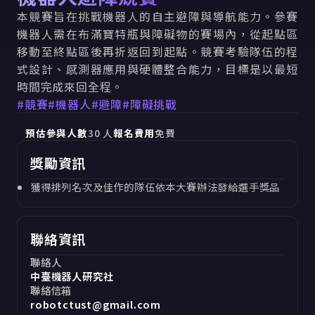
本競賽旨在挑戰機器人的自主避障與導航能力。參賽
機器人需在布滿寶特瓶與障礙物的賽場內，從起點區
移動至終點區後再折返回到起點。競賽考驗隊伍的程
式設計、感測器應用與硬體整合能力，目標是以最短
時間完成來回全程。
#
競賽
#
機器人
#
避障
#
障礙挑戰
預估參與人數
30
人
報名費用
免費
獎勵資訊
獲得排列名次及佳作的隊伍依本大賽辦法發給選手獎品
聯絡資訊
聯絡人
中臺機器人研究社
聯絡信箱
robotctust@gmail.com